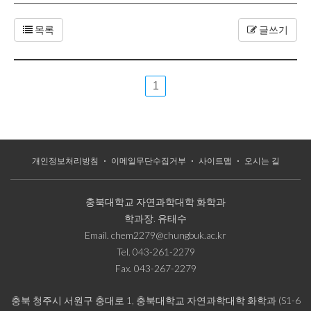
목록
글쓰기
1
개인정보처리방침
이메일무단수집거부
사이트맵
오시는 길
충북대학교 자연과학대학 화학과
학과장.
유태수
Email.
chem2279@chungbuk.ac.kr
Tel.
043-261-2279
Fax.
043-267-2279
충북 청주시 서원구 충대로 1, 충북대학교 자연과학대학 화학과 (S1-6