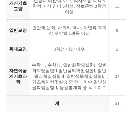
인성과 비판적 사고, 의사소통 각각 3
개신기초
학점 이상 영어 6학점, 정보문해 3학점
15
교양
이상
인간과 문화, 사회와 역사, 자연과 과학
일반교양
9
각 분야별 1과목 이상
확대교양
3학점 이상 이수
3
수학Ⅰ, 수학Ⅱ, 일반화학및실험I, 일반
자연이공
화학및실험II 일반물리학및실험I, 일반
계기초과
물리학및실험Ⅱ 일반생물학및실험I,
24
학
기초통계학및실습 중 택 1 이수 일반생
물학및실험II, 응용통계학 중 택 1 이수
계
51