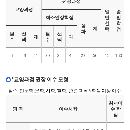
전공과정
교양과정
일
졸
최소인정학점
반
업
선
학
심
계
택
점
화
필
선
필
선
계
계
수
택
수
택
3
48
51
20
24
44
22
66
13
130
*교양과정 권장 이수 모형
- 필수: 인문학(문학, 사학, 철학) 관련 과목 9학점 이상 이수
최저이
영 역
이수사항
수 학
점