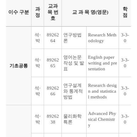
교과
과
학
이수 구분
목 번
교 과 목 명(영문)
정
점
호
석·
89262
연구방법
Research Meth
3-3-
박
64
론
odology
0
영어논문
English paper
석·
89262
3-3-
작성 및 발
writing and pre
기초공통
박
65
0
표
sentation
연구설계
Research desig
석·
89262
3-3-
와 통계적
n and statistica
박
66
0
방법
l methods
Advanced Phy
석·
89262
물리화학
3-3-
sical Chemistr
박
38
특론
0
y