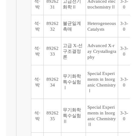
석·
89262
고급전기
Advanced elec
3-3-
박
31
화학Ⅱ
trochemistryⅡ
0
석·
89262
불균일계
Heterogeneous
3-3-
박
32
촉매
Catalysts
0
고급 X-선
Advanced X-r
석·
89262
3-3-
구조결정
ay Crystallogra
박
33
0
론
phy
Special Experi
무기화학
석·
89262
ments in Inorg
3-3-
특수실험
박
34
anic Chemistry
0
Ⅰ
Ⅰ
Special Experi
무기화학
석·
89262
ments in Inorg
3-3-
특수실험
박
35
anic Chemistry
0
Ⅱ
Ⅱ