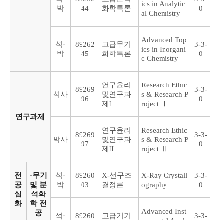
ics in Analytic
박
44
화학특론
0
al Chemistry
Advanced Top
석·
89262
고급무기
3-3-
ics in Inorgani
박
45
화학특론
0
c Chemistry
연구윤리
Research Ethic
89269
3-3-
석사
및연구과
s & Research P
96
0
제I
roject Ⅰ
연구과제
연구윤리
Research Ethic
89269
3-3-
박사
및연구과
s & Research P
97
0
제II
roject Ⅱ
전
·무기
석·
89260
X-선구조
X-Ray Crystall
3-3-
공
및 분
박
03
결정론
ography
0
심
석화
화
학 전
Advanced Inst
공
석·
89260
고급기기
3-3-