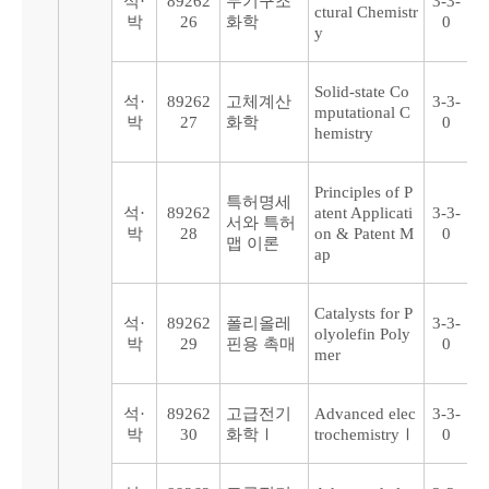
석·
89262
무기구조
3-3-
ctural Chemistr
박
26
화학
0
y
Solid-state Co
석·
89262
고체계산
3-3-
mputational C
박
27
화학
0
hemistry
Principles of P
특허명세
석·
89262
atent Applicati
3-3-
서와 특허
박
28
on & Patent M
0
맵 이론
ap
Catalysts for P
석·
89262
폴리올레
3-3-
olyolefin Poly
박
29
핀용 촉매
0
mer
석·
89262
고급전기
Advanced elec
3-3-
박
30
화학Ⅰ
trochemistryⅠ
0