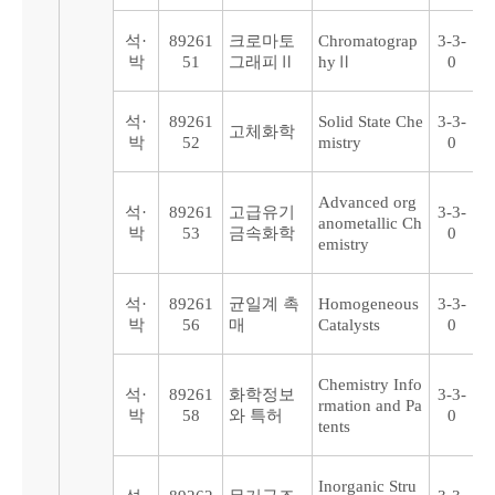
석·
89261
크로마토
Chromatograp
3-3-
박
51
그래피Ⅱ
hyⅡ
0
석·
89261
Solid State Che
3-3-
고체화학
박
52
mistry
0
Advanced org
석·
89261
고급유기
3-3-
anometallic Ch
박
53
금속화학
0
emistry
석·
89261
균일계 촉
Homogeneous
3-3-
박
56
매
Catalysts
0
Chemistry Info
석·
89261
화학정보
3-3-
rmation and Pa
박
58
와 특허
0
tents
Inorganic Stru