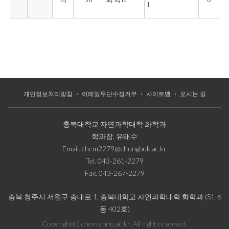
I
개인정보처리방침
이메일무단수집거부
사이트맵
오시는 길
충북대학교 자연과학대학 화학과
학과장.
유태수
Email.
chem2279@chungbuk.ac.kr
Tel.
043-261-2279
Fax.
043-267-2279
충북 청주시 서원구 충대로 1, 충북대학교 자연과학대학 화학과 (S1-6
동 402호)
Copyright(c) chem.cbnu.ac.kr. All right reserved.